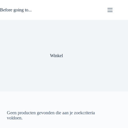
Ga
naar
Before going to...
de
inhoud
Winkel
Geen producten gevonden die aan je zoekcriteria
voldoen.